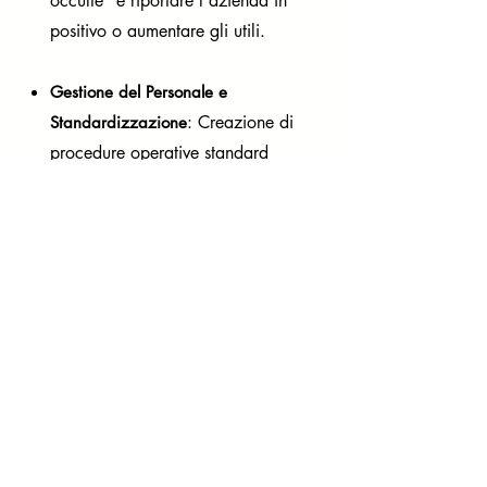
occulte" e riportare l'azienda in
positivo o aumentare gli utili.
Gestione del Personale e
: Creazione di
Standardizzazione
procedure operative standard
(SOP) per sala e cucina, in
modo che il locale possa girare
perfettamente anche senza la
presenza fisica del titolare 14
ore al giorno.
Formazione Corporate (Per Staff
e Manager)
:
Corsi mirati